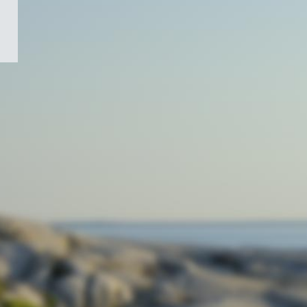
/
Symbole
du
gouvernement
du
Canada