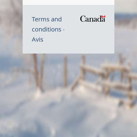
Terms and
/
conditions
Symbole
Avis
du
gouvernem
du
Canada