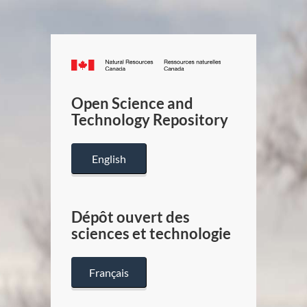
Canada.ca
/
Gouverneme
Open Science and
du
Technology Repository
Canada
English
Dépôt ouvert des
sciences et technologie
Français