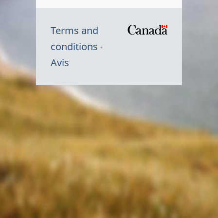
Terms and
/
conditions
Symbole
Avis
du
gouvernem
du
Canada