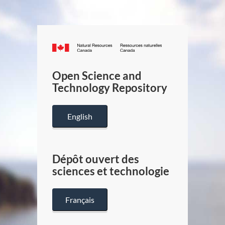
Canada.ca
/
Gouverneme
Open Science and
du
Technology Repository
Canada
English
Dépôt ouvert des
sciences et technologie
Français