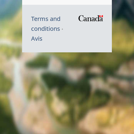
Terms and
/
conditions
Symbole
Avis
du
gouvernem
du
Canada