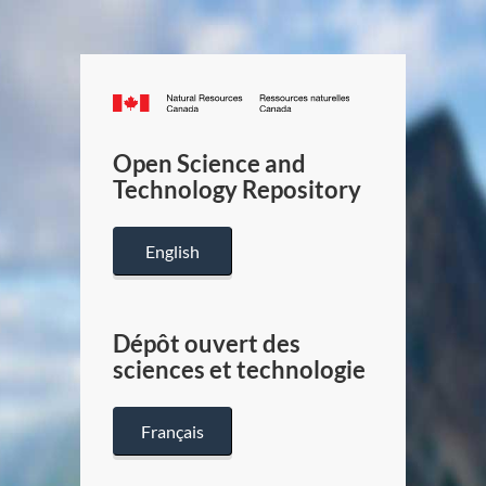
Canada.ca
/
Gouverneme
Open Science and
du
Technology Repository
Canada
English
Dépôt ouvert des
sciences et technologie
Français