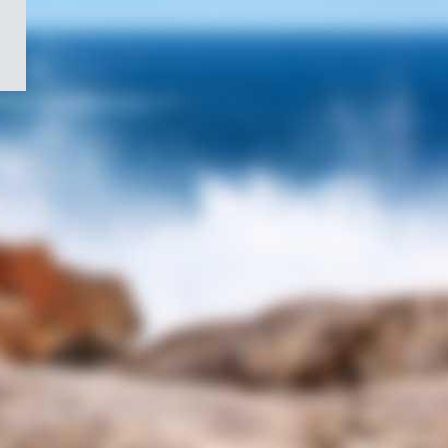
/
Symbole
du
gouvernement
du
Canada