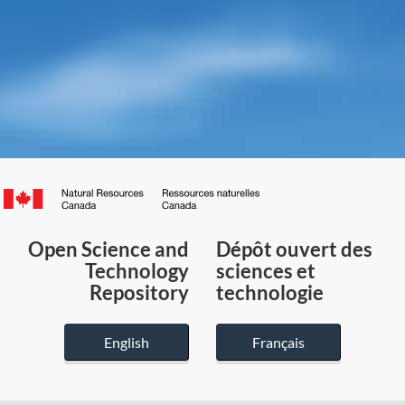
Canada.ca
/
Gouvernement
Open Science and
Dépôt ouvert des
du
Technology
sciences et
Canada
Repository
technologie
English
Français