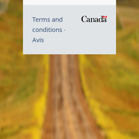
Terms and
/
conditions
Symbole
Avis
du
gouvernem
du
Canada