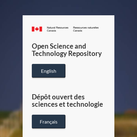
Canada.ca
/
Gouverneme
Open Science and
du
Technology Repository
Canada
English
Dépôt ouvert des
sciences et technologie
Français