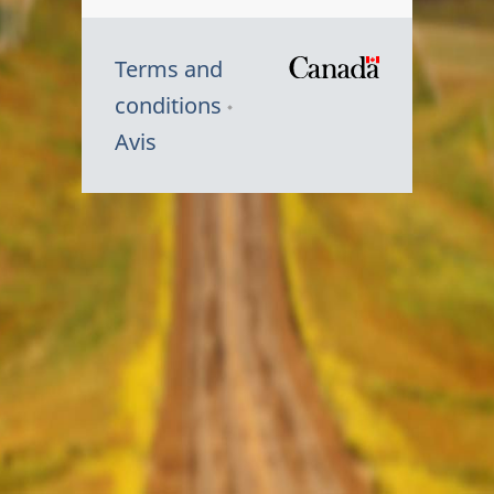
Terms and
/
conditions
Symbole
Avis
du
gouvernem
du
Canada