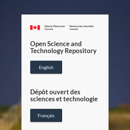
Canada.ca
/
Gouverneme
Open Science and
du
Technology Repository
Canada
English
Dépôt ouvert des
sciences et technologie
Français