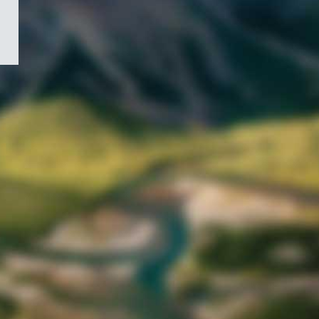
/
Symbole
du
gouvernement
du
Canada