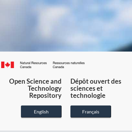
Canada.ca
/
Gouvernement
Open Science and
Dépôt ouvert des
du
Technology
sciences et
Canada
Repository
technologie
English
Français