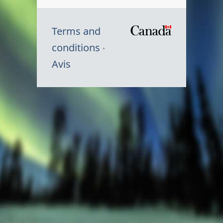
Terms and
/
conditions
Symbole
Avis
du
gouvernem
du
Canada