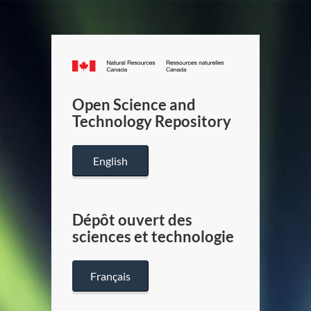
Canada.ca
/
Gouverneme
Open Science and
du
Technology Repository
Canada
English
Dépôt ouvert des
sciences et technologie
Français