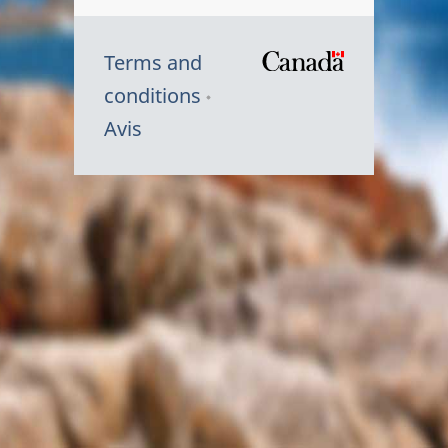
Terms and
/
conditions
Symbole
Avis
du
gouvernem
du
Canada