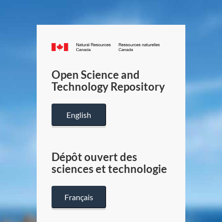
Canada.ca
/
Gouverneme
Open Science and
du
Technology Repository
Canada
English
Dépôt ouvert des
sciences et technologie
Français