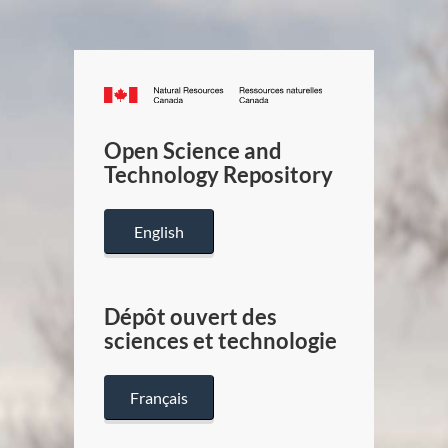
Canada.ca
/
Gouverneme
Open Science and
du
Technology Repository
Canada
English
Dépôt ouvert des
sciences et technologie
Français