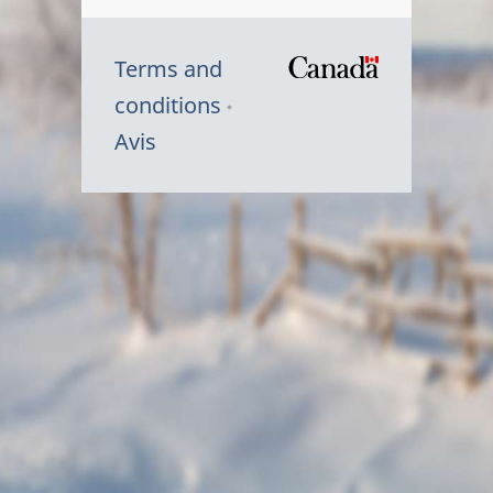
Terms and
/
conditions
Symbole
Avis
du
gouvernem
du
Canada