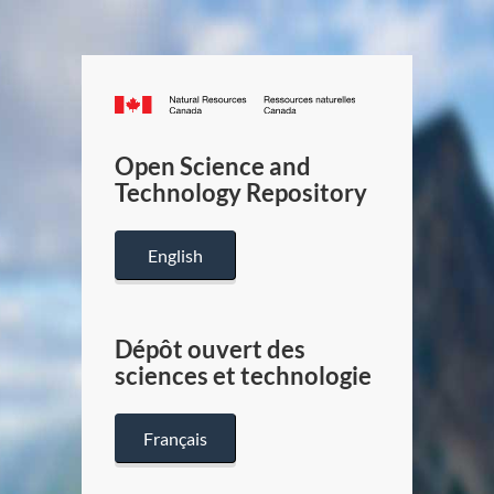
Canada.ca
/
Gouverneme
Open Science and
du
Technology Repository
Canada
English
Dépôt ouvert des
sciences et technologie
Français