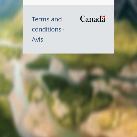
Terms and
/
conditions
Symbole
Avis
du
gouvernem
du
Canada