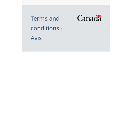
Terms and
/
conditions
Symbole
Avis
du
gouvernem
du
Canada