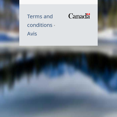
Terms and
/
conditions
Symbole
Avis
du
gouvernem
du
Canada