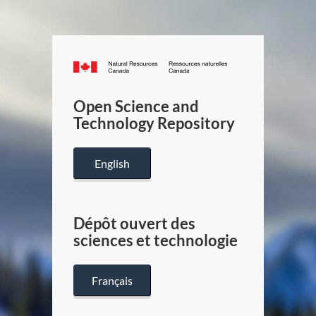
Canada.ca
/
Gouverneme
Open Science and
du
Technology Repository
Canada
English
Dépôt ouvert des
sciences et technologie
Français