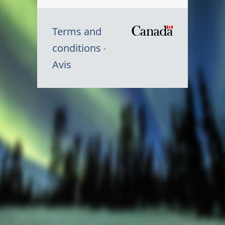
Terms and
/
conditions
Symbole
Avis
du
gouvernem
du
Canada