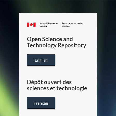
Canada.ca
/
Gouverneme
Open Science and
du
Technology Repository
Canada
English
Dépôt ouvert des
sciences et technologie
Français