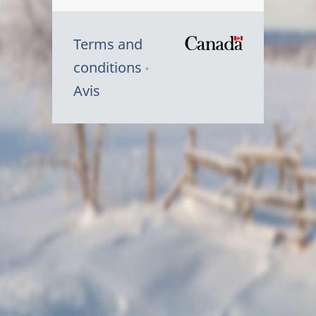
Terms and
/
conditions
Symbole
Avis
du
gouvernem
du
Canada