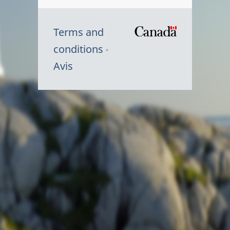
Terms and
/
conditions
Symbole
Avis
du
gouvernem
du
Canada