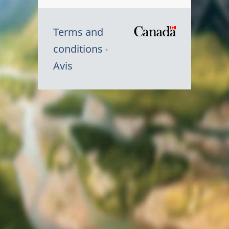
Terms and
/
conditions
Symbole
Avis
du
gouvernem
du
Canada