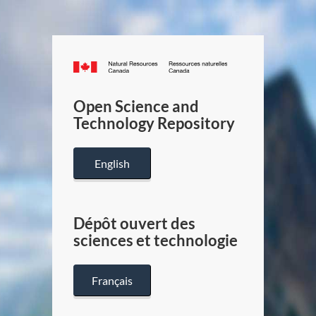
Canada.ca
/
Gouverneme
Open Science and
du
Technology Repository
Canada
English
Dépôt ouvert des
sciences et technologie
Français