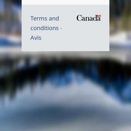
Terms and
/
conditions
Symbole
Avis
du
gouvernem
du
Canada