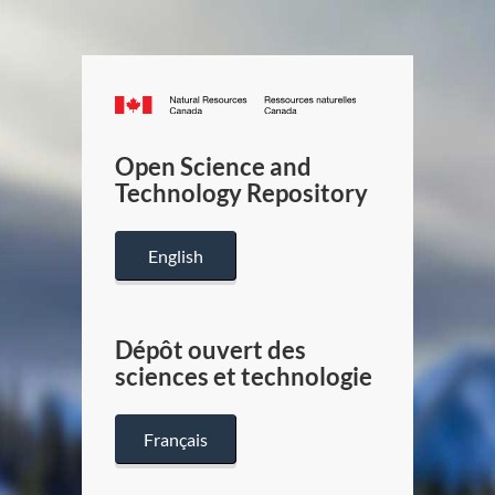
Canada.ca
/
Gouverneme
Open Science and
du
Technology Repository
Canada
English
Dépôt ouvert des
sciences et technologie
Français