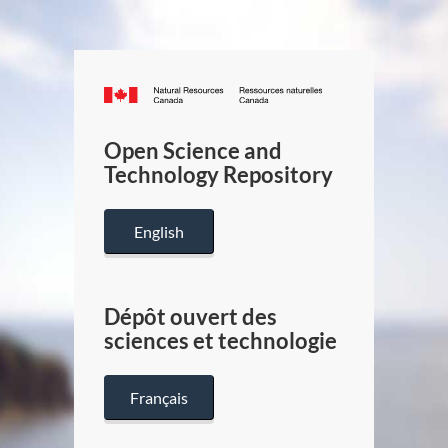
Canada.ca
/
Gouverneme
Open Science and
du
Technology Repository
Canada
English
Dépôt ouvert des
sciences et technologie
Français