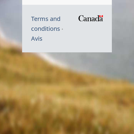
Terms and
/
conditions
Symbole
Avis
du
gouvernem
du
Canada