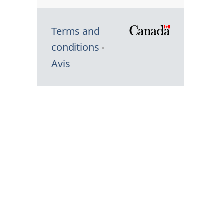
Terms and
/
conditions
Symbole
Avis
du
gouvernem
du
Canada