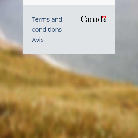
Terms and
/
conditions
Symbole
Avis
du
gouvernem
du
Canada