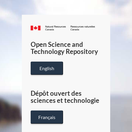
Canada.ca
/
Gouverneme
Open Science and
du
Technology Repository
Canada
English
Dépôt ouvert des
sciences et technologie
Français