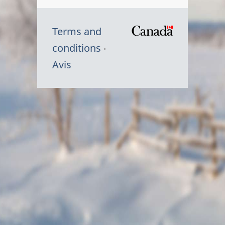
Terms and
/
conditions
Symbole
Avis
du
gouvernem
du
Canada