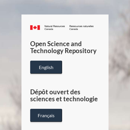
Canada.ca
/
Gouverneme
Open Science and
du
Technology Repository
Canada
English
Dépôt ouvert des
sciences et technologie
Français