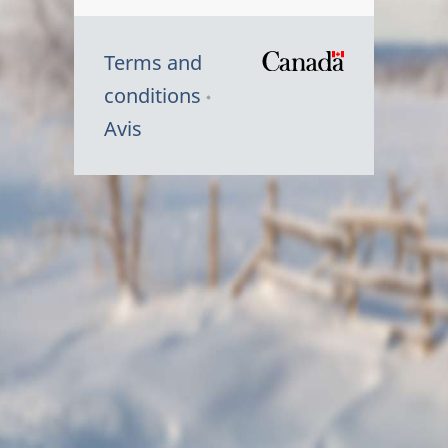
Terms and
/
conditions
Symbole
Avis
du
gouvernem
du
Canada