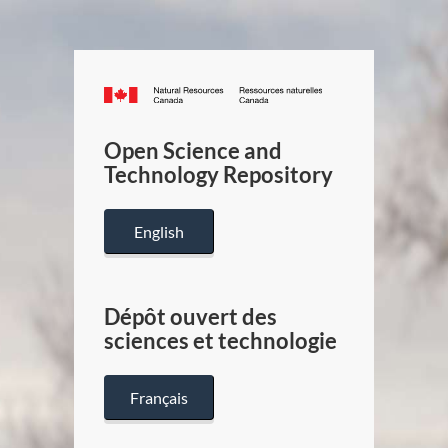
Canada.ca
/
Gouverneme
Open Science and
du
Technology Repository
Canada
English
Dépôt ouvert des
sciences et technologie
Français