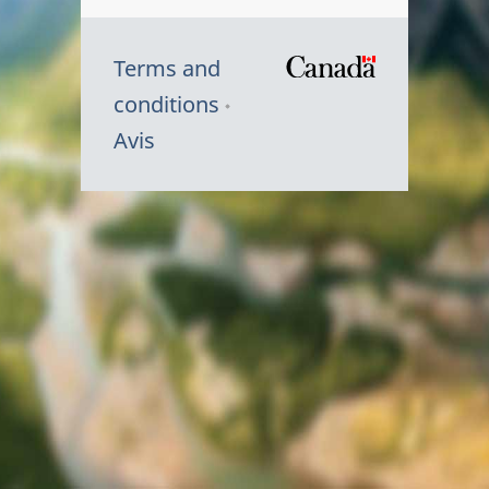
Terms and
/
conditions
Symbole
Avis
du
gouvernem
du
Canada