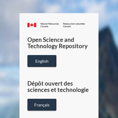
Canada.ca
/
Gouverneme
Open Science and
du
Technology Repository
Canada
English
Dépôt ouvert des
sciences et technologie
Français