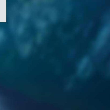
/
Symbole
du
gouvernement
du
Canada