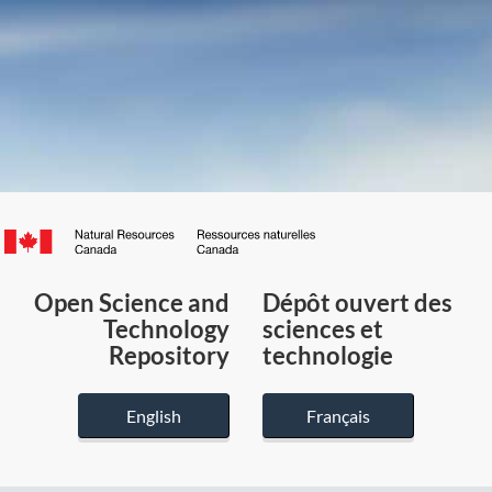
Canada.ca
/
Gouvernement
Open Science and
Dépôt ouvert des
du
Technology
sciences et
Canada
Repository
technologie
English
Français