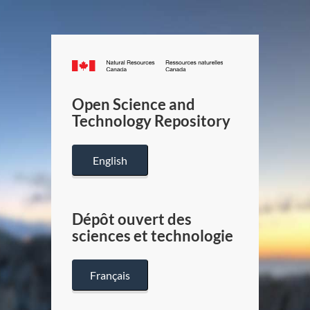
Canada.ca
/
Gouverneme
Open Science and
du
Technology Repository
Canada
English
Dépôt ouvert des
sciences et technologie
Français