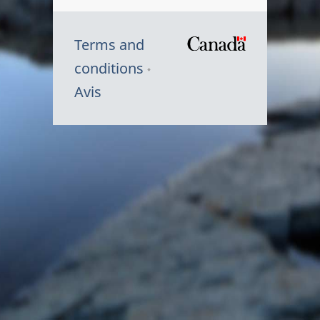
Terms and
/
conditions
Symbole
Avis
du
gouvernem
du
Canada