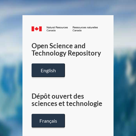
Canada.ca
/
Gouverneme
Open Science and
du
Technology Repository
Canada
English
Dépôt ouvert des
sciences et technologie
Français