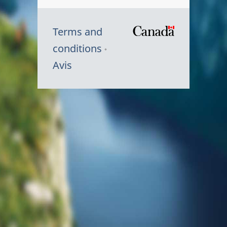
Terms and
/
conditions
Symbole
Avis
du
gouvernem
du
Canada