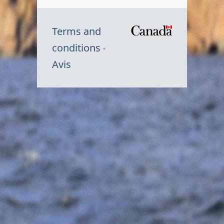
Terms and
/
conditions
Symbole
Avis
du
gouvernem
du
Canada