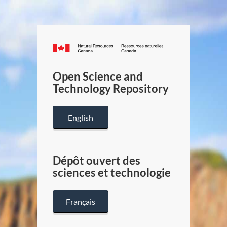
Canada.ca
/
Gouverneme
Open Science and
du
Technology Repository
Canada
English
Dépôt ouvert des
sciences et technologie
Français