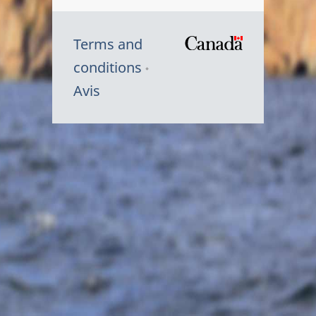
Terms and
/
conditions
Symbole
Avis
du
gouvernem
du
Canada