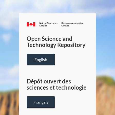
Canada.ca
/
Gouverneme
Open Science and
du
Technology Repository
Canada
English
Dépôt ouvert des
sciences et technologie
Français