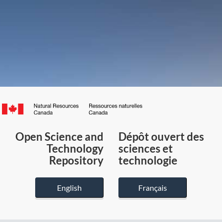
Canada.ca
/
Gouvernement
Open Science and
Dépôt ouvert des
du
Technology
sciences et
Canada
Repository
technologie
English
Français