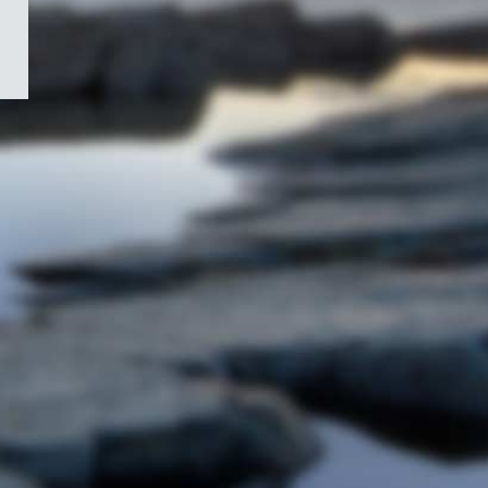
/
Symbole
du
gouvernement
du
Canada