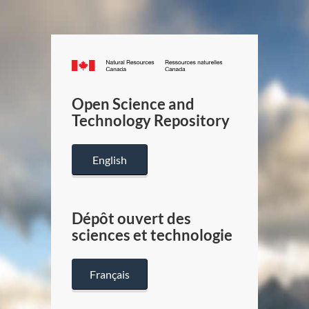
Canada.ca
/
Gouverneme
Open Science and
du
Technology Repository
Canada
English
Dépôt ouvert des
sciences et technologie
Français