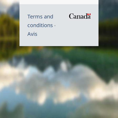
Terms and
/
conditions
Symbole
Avis
du
gouvernem
du
Canada