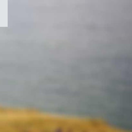
/
Symbole
du
gouvernement
du
Canada