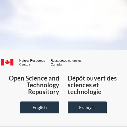
Canada.ca
/
Gouvernement
Open Science and
Dépôt ouvert des
du
Technology
sciences et
Canada
Repository
technologie
English
Français