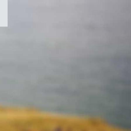
/
Symbole
du
gouvernement
du
Canada