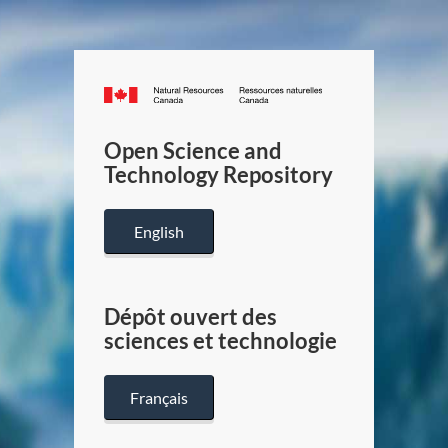
Canada.ca
/
Gouverneme
Open Science and
du
Technology Repository
Canada
English
Dépôt ouvert des
sciences et technologie
Français