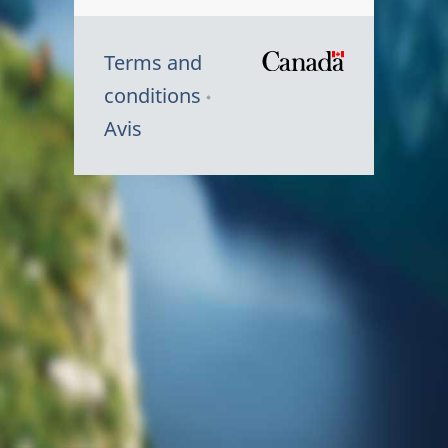
Terms and
/
conditions
Symbole
Avis
du
gouvernem
du
Canada