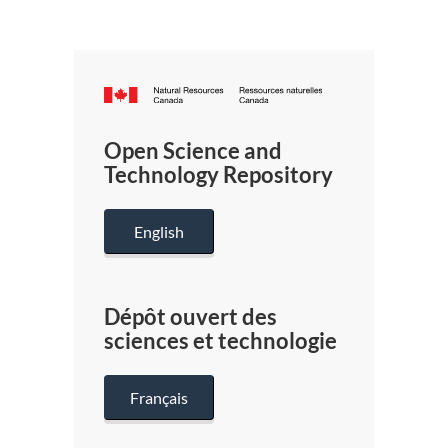
Canada.ca
/
Gouverneme
Open Science and
du
Technology Repository
Canada
English
Dépôt ouvert des
sciences et technologie
Français