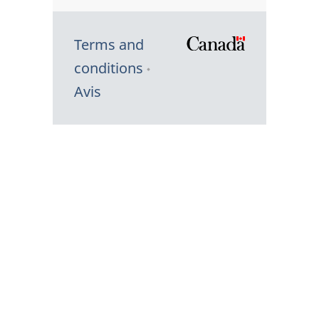
Terms and
/
conditions
Symbole
Avis
du
gouvernem
du
Canada