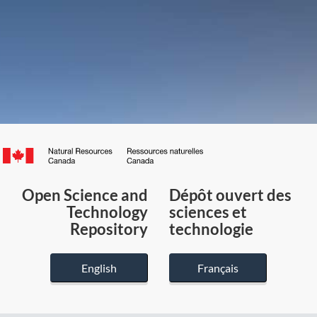
Canada.ca
/
Gouvernement
Open Science and
Dépôt ouvert des
du
Technology
sciences et
Canada
Repository
technologie
English
Français