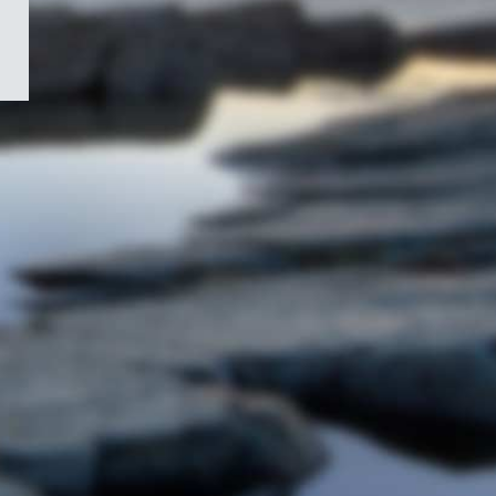
/
Symbole
du
gouvernement
du
Canada