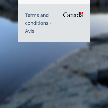
Terms and
/
conditions
Symbole
Avis
du
gouvernem
du
Canada