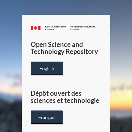
Canada.ca
/
Gouverneme
Open Science and
du
Technology Repository
Canada
English
Dépôt ouvert des
sciences et technologie
Français