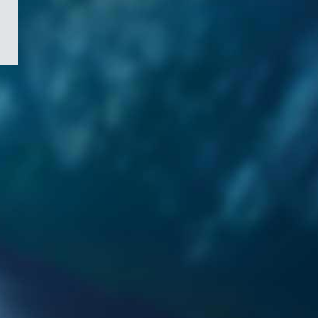
/
Symbole
du
gouvernement
du
Canada