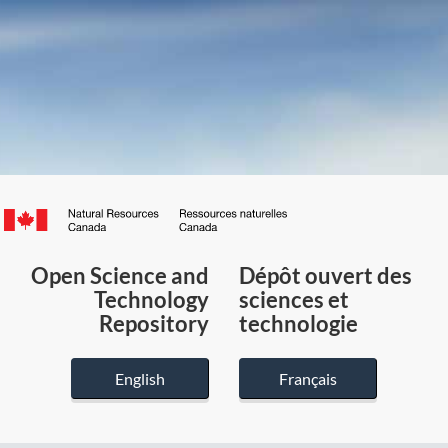
Canada.ca
/
Gouvernement
Open Science and
Dépôt ouvert des
du
Technology
sciences et
Canada
Repository
technologie
English
Français