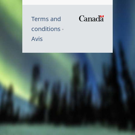
Terms and
/
conditions
Symbole
Avis
du
gouvernem
du
Canada