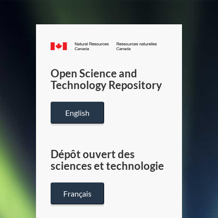
Canada.ca
/
Gouverneme
Open Science and
du
Technology Repository
Canada
English
Dépôt ouvert des
sciences et technologie
Français