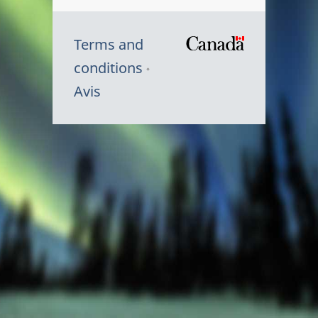
Terms and
/
conditions
Symbole
Avis
du
gouvernem
du
Canada