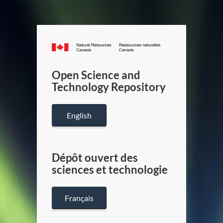
Canada.ca
/
Gouverneme
Open Science and
du
Technology Repository
Canada
English
Dépôt ouvert des
sciences et technologie
Français