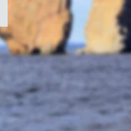
/
Symbole
du
gouvernement
du
Canada