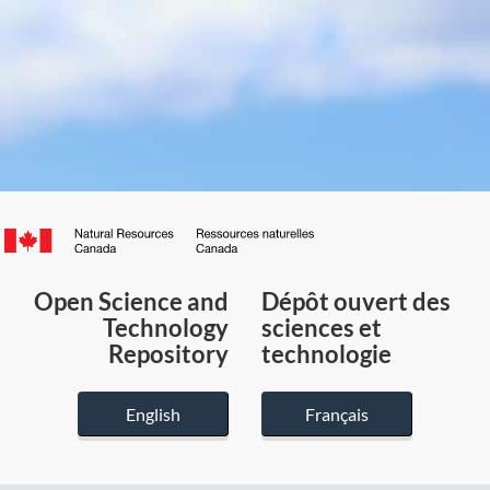
Canada.ca
/
Gouvernement
Open Science and
Dépôt ouvert des
du
Technology
sciences et
Canada
Repository
technologie
English
Français