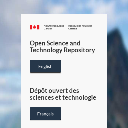
Canada.ca
/
Gouverneme
Open Science and
du
Technology Repository
Canada
English
Dépôt ouvert des
sciences et technologie
Français