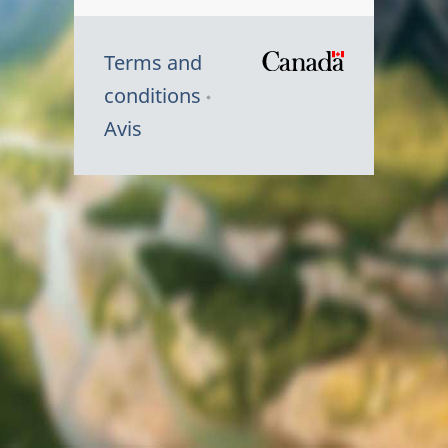
Terms and
/
conditions
Symbole
Avis
du
gouvernem
du
Canada