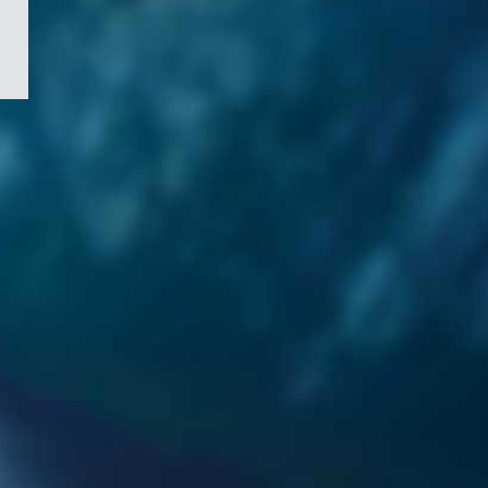
/
Symbole
du
gouvernement
du
Canada