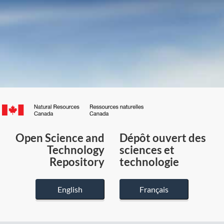
Canada.ca
/
Gouvernement
Open Science and
Dépôt ouvert des
du
Technology
sciences et
Canada
Repository
technologie
English
Français