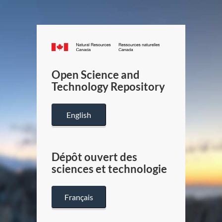
Canada.ca
/
Gouverneme
Open Science and
du
Technology Repository
Canada
English
Dépôt ouvert des
sciences et technologie
Français