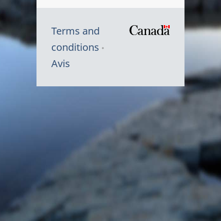
Terms and
/
conditions
Symbole
Avis
du
gouvernem
du
Canada