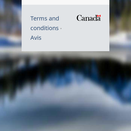
Terms and
/
conditions
Symbole
Avis
du
gouvernem
du
Canada