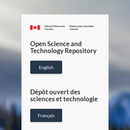
Canada.ca
/
Gouverneme
Open Science and
du
Technology Repository
Canada
English
Dépôt ouvert des
sciences et technologie
Français