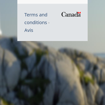
Terms and
/
conditions
Symbole
Avis
du
gouvernem
du
Canada