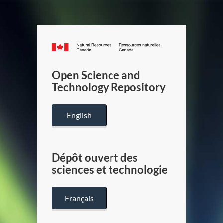
Canada.ca
/
Gouverneme
Open Science and
du
Technology Repository
Canada
English
Dépôt ouvert des
sciences et technologie
Français