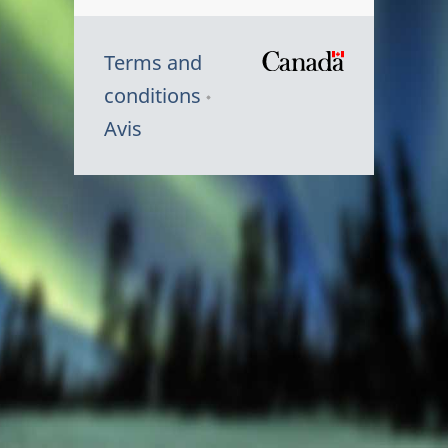
Terms and
/
conditions
Symbole
Avis
du
gouvernem
du
Canada