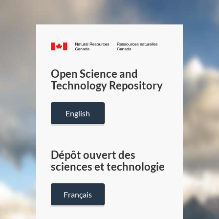
Canada.ca
/
Gouverneme
Open Science and
du
Technology Repository
Canada
English
Dépôt ouvert des
sciences et technologie
Français