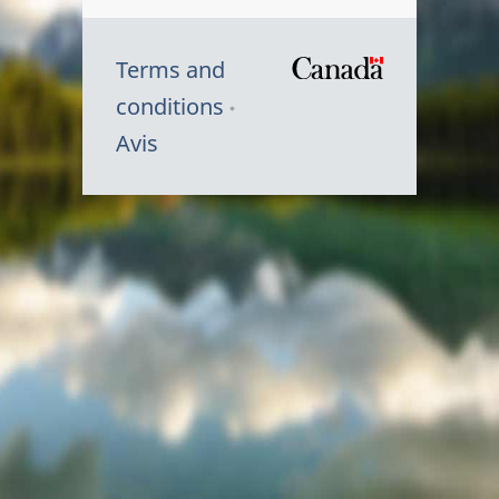
Terms and
/
conditions
Symbole
Avis
du
gouvernem
du
Canada