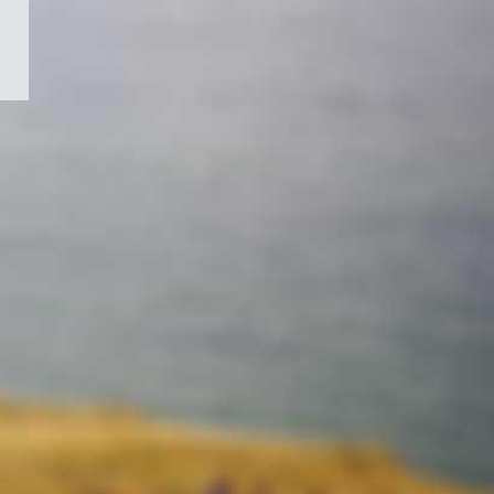
/
Symbole
du
gouvernement
du
Canada