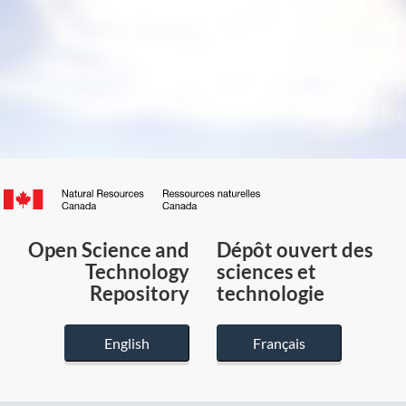
Canada.ca
/
Gouvernement
Open Science and
Dépôt ouvert des
du
Technology
sciences et
Canada
Repository
technologie
English
Français